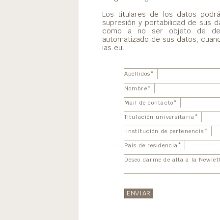
Los titulares de los datos podr
supresión y portabilidad de sus d
como a no ser objeto de dec
automatizado de sus datos, cuand
ias.eu.
Apellidos
*
Nombre
*
Mail de contacto
*
Titulación universitaria
*
Iinstitución de pertenencia
*
País de residencia
*
Deseo darme de alta a la Newlet