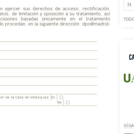
31
án ejercer sus derechos de acceso, rectificación,
atos, de limitación y oposición a su tratamiento, así
isiones basadas únicamente en el tratamiento
TODO
o procedan, en la siguiente dirección: dpo@madrid-
ter de la Casa de Velázquez
Si
No
SÍG