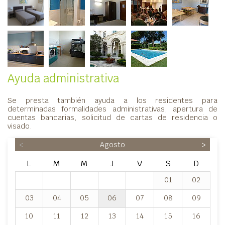
Ayuda administrativa
Se presta también ayuda a los residentes para
determinadas formalidades administrativas, apertura de
cuentas bancarias, solicitud de cartas de residencia o
visado.
<
Agosto
>
L
M
M
J
V
S
D
01
02
03
04
05
06
07
08
09
10
11
12
13
14
15
16