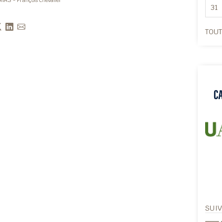
MIAS - François Chevalier
31
TOUT
SUI