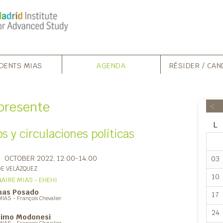
DENTS MIAS
AGENDA
RÉSIDER / CAN
 presente
<
L
s y circulaciones políticas
OCTOBER 2022
, 12:00-14:00
03
DE VELÁZQUEZ
10
AIRE MIAS - EHEHI
as Posado
17
MIAS - François Chevalier
24
imo Modonesi