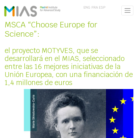
ENG
FRA
ESP
MSCA “Choose Europe for
Science”:
el proyecto MOTYVES, que se
desarrollará en el MIAS, seleccionado
entre las 16 mejores iniciativas de la
Unión Europea, con una financiación de
1,4 millones de euros