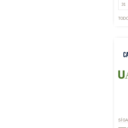
31
TODO
SÍG