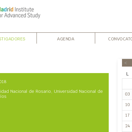
STIGADORES
AGENDA
CONVOCAT
<
L
018
idad Nacional de Rosario, Universidad Nacional de
03
Ríos
10
17
24