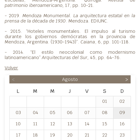
patrimonio iberoamericano,
17, pp. 10-21.
- 2019.
Mendoza Monumental. La arquitectura estatal en la
prensa de la década de 1930
. Mendoza. EDIUNC.
- 2015. “Hoteles monumentales. El impulso al turismo
durante los gobiernos demócratas en la provincia de
Mendoza, Argentina. (1930-1943)”.
Caiana
, 6, pp. 101-118.
- 2014. “El estilo neocolonial como modernismo
latinoamericano”
Arquitecturas del Sur,
45, pp. 64-76.
Volver
<
Agosto
>
L
M
M
J
V
S
D
01
02
03
04
05
06
07
08
09
10
11
12
13
14
15
16
17
18
19
20
21
22
23