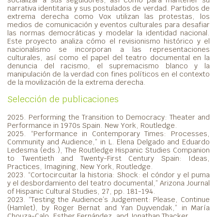
narrativa identitaria y sus postulados de verdad. Partidos de
extrema derecha como Vox utilizan las protestas, los
medios de comunicación y eventos culturales para desafiar
las normas democráticas y modelar la identidad nacional.
Este proyecto analiza cómo el revisionismo histórico y el
nacionalismo se incorporan a las representaciones
culturales, así como el papel del teatro documental en la
denuncia del racismo, el supremacismo blanco y la
manipulación de la verdad con fines políticos en el contexto
de la movilización de la extrema derecha.
Selección de publicaciones
2025. Performing the Transition to Democracy: Theater and
Performance in 1970s Spain. New York, Routledge.
2025. “Performance in Contemporary Times: Processes,
Community and Audience,” in L. Elena Delgado and Eduardo
Ledesma (eds.), The Routledge Hispanic Studies Companion
to Twentieth and Twenty-First Century Spain: Ideas,
Practices, Imagining, New York, Routledge.
2023. “Cortocircuitar la historia: Shock: el cóndor y el puma
y el desbordamiento del teatro documental,” Arizona Journal
of Hispanic Cultural Studies, 27, pp. 181-194.
2023. “Testing the Audience’s Judgement: Please, Continue
(Hamlet), by Roger Bernat and Yan Duyvendak,” in María
Chouza-Calo, Esther Fernández, and Jonathan Thacker