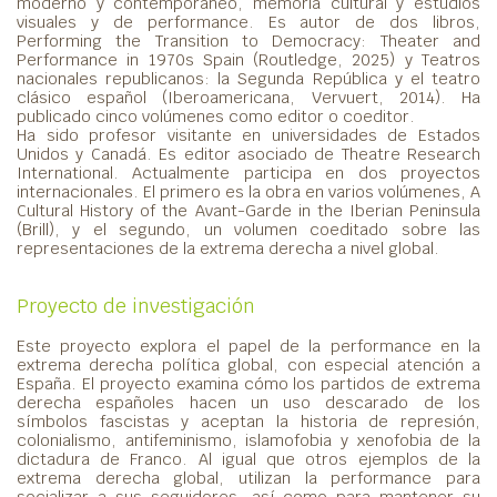
moderno y contemporáneo, memoria cultural y estudios
visuales y de performance. Es autor de dos libros,
Performing the Transition to Democracy: Theater and
Performance in 1970s Spain (Routledge, 2025) y Teatros
nacionales republicanos: la Segunda República y el teatro
clásico español (Iberoamericana, Vervuert, 2014). Ha
publicado cinco volúmenes como editor o coeditor.
Ha sido profesor visitante en universidades de Estados
Unidos y Canadá. Es editor asociado de Theatre Research
International. Actualmente participa en dos proyectos
internacionales. El primero es la obra en varios volúmenes, A
Cultural History of the Avant-Garde in the Iberian Peninsula
(Brill), y el segundo, un volumen coeditado sobre las
representaciones de la extrema derecha a nivel global.
Proyecto de investigación
Este proyecto explora el papel de la performance en la
extrema derecha política global, con especial atención a
España. El proyecto examina cómo los partidos de extrema
derecha españoles hacen un uso descarado de los
símbolos fascistas y aceptan la historia de represión,
colonialismo, antifeminismo, islamofobia y xenofobia de la
dictadura de Franco. Al igual que otros ejemplos de la
extrema derecha global, utilizan la performance para
socializar a sus seguidores, así como para mantener su