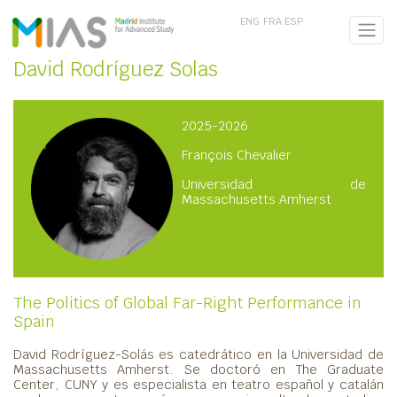
ENG
FRA
ESP
David Rodríguez Solas
2025-2026
François Chevalier
Universidad de
Massachusetts Amherst
The Politics of Global Far-Right Performance in
Spain
David Rodríguez-Solás es catedrático en la Universidad de
Massachusetts Amherst. Se doctoró en The Graduate
Center, CUNY y es especialista en teatro español y catalán