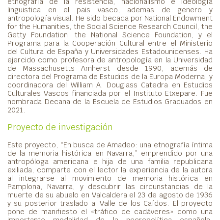
etnografía de la resistencia, nacionalismo e ideología
linguistica en el pais vasco, ademas de genero y
antropología visual. He sido becada por National Endowment
for the Humanities, the Social Science Research Council, the
Getty Foundation, the National Science Foundation, y el
Programa para la Cooperación Cultural entre el Ministerio
del Cultura de España y Universidades Estadounidenses. Ha
ejercido como profesora de antropología en la Universidad
de Massachusetts Amherst desde 1990, además de
directora del Programa de Estudios de la Europa Moderna, y
coordinadora del William A. Douglass Catedra en Estudios
Culturales Vascos financiada por el Instituto Etxepare. Fue
nombrada Decana de la Escuela de Estudios Graduados en
2021.
Proyecto de investigación
Este proyecto, “En busca de Amadeo: una etnografía íntima
de la memoria histórica en Navarra,” emprendido por una
antropóloga americana e hija de una familia republicana
exiliada, comparte con el lector la experiencia de la autora
al integrarse al movimiento de memoria histórica en
Pamplona, Navarra, y descubrir las circunstancias de la
muerte de su abuelo en Valcaldera el 23 de agosto de 1936
y su posterior traslado al Valle de los Caídos. El proyecto
pone de manifiesto el «tráfico de cadáveres» como una
importante modalidad de la necropolítica española.