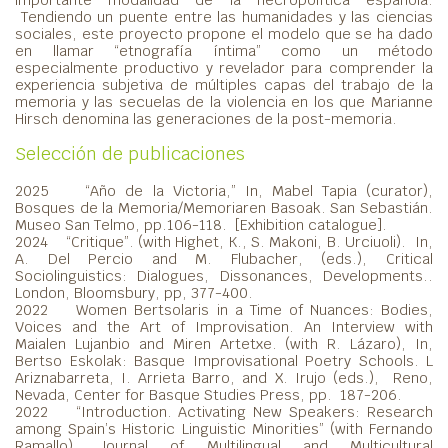
Tendiendo un puente entre las humanidades y las ciencias
sociales, este proyecto propone el modelo que se ha dado
en llamar “etnografía íntima” como un método
especialmente productivo y revelador para comprender la
experiencia subjetiva de múltiples capas del trabajo de la
memoria y las secuelas de la violencia en los que Marianne
Hirsch denomina las generaciones de la post-memoria.
Selección de publicaciones
2025 “Año de la Victoria,” In, Mabel Tapia (curator),
Bosques de la Memoria/Memoriaren Basoak. San Sebastián.
Museo San Telmo, pp.106-118. [Exhibition catalogue].
2024 “Critique”. (with Highet, K., S. Makoni, B. Urciuoli). In,
A. Del Percio and M. Flubacher, (eds.), Critical
Sociolinguistics: Dialogues, Dissonances, Developments..
London, Bloomsbury, pp, 377-400.
2022 Women Bertsolaris in a Time of Nuances: Bodies,
Voices and the Art of Improvisation. An Interview with
Maialen Lujanbio and Miren Artetxe. (with R. Lázaro), In,
Bertso Eskolak: Basque Improvisational Poetry Schools. L
Ariznabarreta, I. Arrieta Barro, and X. Irujo (eds.), Reno,
Nevada, Center for Basque Studies Press, pp. 187-206.
2022 “Introduction. Activating New Speakers: Research
among Spain’s Historic Linguistic Minorities” (with Fernando
Ramallo). Journal of Multilingual and Multicultural