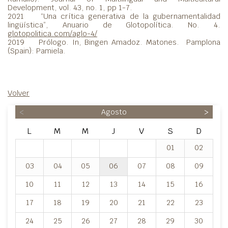
Development, vol. 43, no. 1, pp 1-7.
2021 “Una crítica generativa de la gubernamentalidad
lingüística”, Anuario de Glotopolítica. No. 4.
glotopolitica.com/aglo-4/
2019 Prólogo. In, Bingen Amadoz. Matones. Pamplona
(Spain): Pamiela.
Volver
<
Agosto
>
L
M
M
J
V
S
D
01
02
03
04
05
06
07
08
09
10
11
12
13
14
15
16
17
18
19
20
21
22
23
24
25
26
27
28
29
30