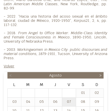
Latin American Middle Classes
, New York, Routledge, pp.
82-99.
- 2022. “Hacia una historia del acoso sexual en el ámbito
laboral, ciudad de México, 1920-1950”,
Korpus21
, 2, 4, pp.
117-132.
- 2018.
From Angel to Office Worker: Middle-Class Identity
and Female Consciousness in Mexico
, 1890-1950, Lincoln,
University of Nebraska Press.
- 2003.
Workingwomen in Mexico City: public discourses and
material conditions, 1879-1931
, Tucson, University of Arizona
Press.
Volver
<
Agosto
>
L
M
M
J
V
S
D
01
02
03
04
05
06
07
08
09
10
11
12
13
14
15
16