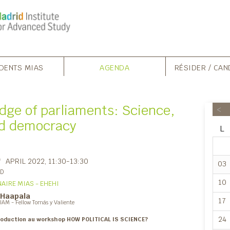
DENTS MIAS
AGENDA
RÉSIDER / CAN
edge of parliaments: Science,
<
nd democracy
L
5
APRIL 2022
, 11:30-13:30
03
ID
10
AIRE MIAS - EHEHI
 Haapala
17
AM - Fellow Tomás y Valiente
24
roduction au workshop HOW POLITICAL IS SCIENCE?