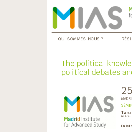
QUI SOMMES-NOUS ?
RÉSI
The political knowl
political debates a
2
MADR
SÉMIN
Taru
MIAS-U
En int