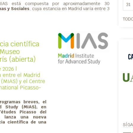
 MIAS está compuesta por aproximadamente 30
31
as y Sociales
, cuya estancia en Madrid varía entre 3
TODO
ia científica
l Museo
ís (abierta)
 2026 |
 entre el Madrid
 (MIAS) y el Centre
national Picasso-
rogramas breves, el
ed Study (MIAS), en
'études Picasso del
s, lanza una nueva
ia científica de una
SÍG