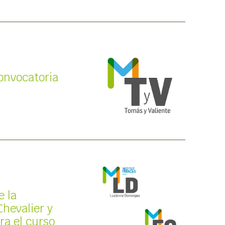
convocatoria
e la
Chevalier y
a el curso