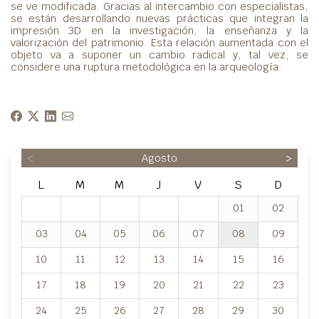
se ve modificada. Gracias al intercambio con especialistas,
se están desarrollando nuevas prácticas que integran la
impresión 3D en la investigación, la enseñanza y la
valorización del patrimonio. Esta relación aumentada con el
objeto va a suponer un cambio radical y, tal vez, se
considere una ruptura metodológica en la arqueología.
<
Agosto
>
L
M
M
J
V
S
D
01
02
03
04
05
06
07
08
09
10
11
12
13
14
15
16
17
18
19
20
21
22
23
24
25
26
27
28
29
30