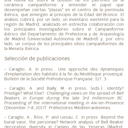
cerámica campaniforme y entender el papel que
desempeñan ciertas "plazas" en el centro de la península
ibérica, que emergen al principio de la Edad del Bronce. El
análisis cubrirá, por un lado, un inventario existente para la
región de Madrid, analizado en estrecha colaboración con
los principales investigadores sobre el Campaniforme
ibérico del Departamento de Prehistoria y de Arqueología
de Madrid (Universidad Autónoma de Madrid) y, por otro
lado, un corpus de los principales sitios campaniformes de
la Meseta Ibérica.
Selección de publicaciones
- Caraglio, A. in press., Une approche des dynamiques
d'implantation des habitats à la fin du Néolithique provençal,
Bulletin de la Société Préhistorique Française
, 117, 3.
- Caraglio, A. and Bailly, M. in press. (eds.),
Identity?
Prestige? What Else? Challenging views on the spread of Bell
Beakers in Europe during the late 3rd millennium BC.
Proceeding of the international meeting in Aix-en-Provence
(December 7-8, 2017)
. Préhistoires Méditerranéennes.
- Caraglio, A., Ríos, P. and Liesau, C. in press. Beyond the
burial vase, the personae? Network analysis of Bell Beaker
decoration diversity in Camino de las Yeseras (Madrid,