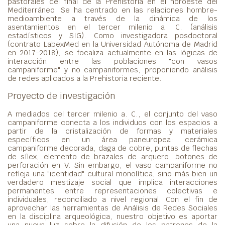
pastorales del final de la Prehistoria en el noroeste del
Mediterráneo. Se ha centrado en las relaciones hombre-
medioambiente a través de la dinámica de los
asentamientos en el tercer milenio a. C. (análisis
estadísticos y SIG). Como investigadora posdoctoral
(contrato LabexMed en la Universidad Autónoma de Madrid
en 2017-2018), se focaliza actualmente en las lógicas de
interacción entre las poblaciones "con vasos
campaniforme" y no campaniformes, proponiendo análisis
de redes aplicados a la Prehistoria reciente.
Proyecto de investigación
A mediados del tercer milenio a. C., el conjunto del vaso
campaniforme conecta a los individuos con los espacios a
partir de la cristalización de formas y materiales
específicos en un área paneuropea: cerámica
campaniforme decorada, daga de cobre, puntas de flechas
de sílex, elemento de brazales de arquero, botones de
perforación en V. Sin embargo, el vaso campaniforme no
refleja una "identidad" cultural monolítica, sino más bien un
verdadero mestizaje social que implica interacciones
permanentes entre representaciones colectivas e
individuales, reconciliado a nivel regional. Con el fin de
aprovechar las herramientas de Análisis de Redes Sociales
en la disciplina arqueológica, nuestro objetivo es aportar
una nueva luz sobre la difusión de los patrones de la