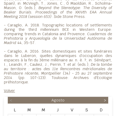
Spain), in:
McVeigh, T., Jones, C., Ó Maoldúin, R., Scholma-
Mason, O. (eds.),
Beyond the Stereotype: The Diversity of
Beaker Burials. Proceedings of the XXIVth EAA Annual
Meeting 2018 (session 653)
: Side Stone Press.
- Caraglio, A. 2018.
Topographic locations of settlements
during the third millennium BCE in Western Europe:
comparing trends in Catalonia and Provence.
Cuadernos de
Prehistoria y Arqueología de la Universidad Autónoma de
Madrid
44, 35-57.
- Caraglio, A. 2016. Sites domestiques et sites funéraires
dans le Luberon, quelles dynamiques d’occupation des
espaces à la fin du 3ème millénaire av. n. è. ?, in:
Sénépart,
I., Leandri, F., Cauliez, J., Perrin, T.
et al.
(eds.),
De la tombe
au territoire : actes des 11e Rencontres méridionales de
Préhistoire récente, Montpellier (34) - 25 au 27 septembre
2014
. (pp. 107-123). Toulouse: Archives d'Ecologie
préhistorique.
Volver
<
Agosto
>
L
M
M
J
V
S
D