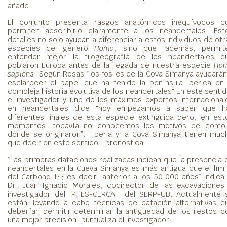
añade.
El conjunto presenta rasgos anatómicos inequívocos q
permiten adscribirlo claramente a los neandertales. Est
detalles no solo ayudan a diferenciar a estos individuos de otr
especies del género
Homo
, sino que, además, permit
entender mejor la filogeografía de los neandertales q
poblaron Europa antes de la llegada de nuestra especie
Ho
sapiens
. Según Rosas “los fósiles de la Cova Simanya ayudarán
esclarecer el papel que ha tenido la península ibérica en 
compleja historia evolutiva de los neandertales" En este sentid
el investigador y uno de los máximos expertos internacional
en neandertales dice "hoy empezamos a saber que h
diferentes linajes de esta especie extinguida pero, en est
momentos, todavía no conocemos los motivos de cómo
dónde se originaron”. "Iberia y la Cova Simanya tienen muc
que decir en este sentido", pronostica.
“Las primeras dataciones realizadas indican que la presencia 
neandertales en la Cueva Simanya es más antigua que el lími
del Carbono 14; es decir, anterior a los 50.000 años” indica 
Dr. Juan Ignacio Morales, codirector de las excavaciones
investigador del IPHES-CERCA i del SERP-UB. Actualmente 
están llevando a cabo técnicas de datación alternativas q
deberían permitir determinar la antigüedad de los restos c
una mejor precisión, puntualiza el investigador.