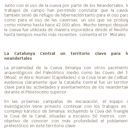
Junto con el uso de la cueva por parte de los Neandertales, l
trabajos de campo han permitido constatar que la cavid
también sirvió de refugio de hibernación tanto para el oso par
como para el oso de las cavernas; un uso que se prolon
como mínimo hasta hace 42.000 años. Mucho tiempo despué
la cueva fue utilizada de manera esporádica desde el Neolíti
hasta tiempos mucho más recientes, comenta el Dr. Morales
La Catalunya Central un territorio clave para l
neandertales
La proximidad de la Cueva Simanya con otros yacimient
arqueológicos del Paleolítico medio como las Coves del To
(Moià), el Abric Romaní (Capellades) o la Cova Gran de Collbat
evidencia claramente que la Cataluña Central fue un territor
clave para las actividades y asentamientos de los neandertal
durante el Pleistoceno superior.
En las próximas campañas de excavación, el equipo 
investigación tiene previsto continuar con los trabajos en 
complejo kárstico de Simanya, incluyendo la Cova del Triangle
la Cova de la Canal, situadas a escasos 50 metros, con 
objetivo de conocer con más profundidad el poblamien
prehistórico en este territorio clave.