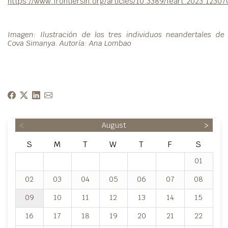
https://www.frontiersin.org/articles/10.3389/feart.2023.12307
Imagen: Ilustración de los tres individuos neandertales de 
Cova Simanya. Autoría: Ana Lombao
<
August
>
S
M
T
W
T
F
S
01
02
03
04
05
06
07
08
09
10
11
12
13
14
15
16
17
18
19
20
21
22