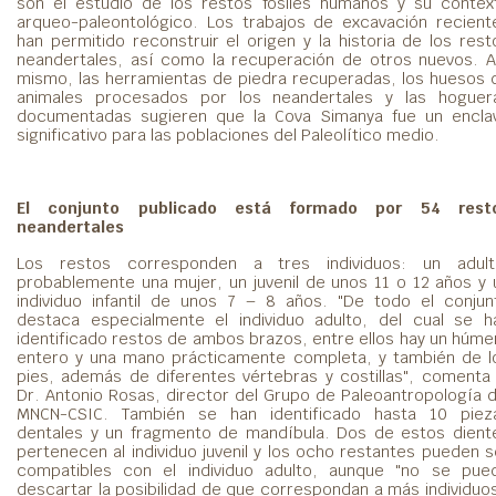
son el estudio de los restos fósiles humanos y su contex
arqueo-paleontológico. Los trabajos de excavación recient
han permitido reconstruir el origen y la historia de los rest
neandertales, así como la recuperación de otros nuevos. A
mismo, las herramientas de piedra recuperadas, los huesos 
animales procesados por los neandertales y las hoguer
documentadas sugieren que la Cova Simanya fue un encla
significativo para las poblaciones del Paleolítico medio.
El conjunto publicado está formado por 54 rest
neandertales
Los restos corresponden a tres individuos: un adult
probablemente una mujer, un juvenil de unos 11 o 12 años y 
individuo infantil de unos 7 – 8 años. "De todo el conjun
destaca especialmente el individuo adulto, del cual se h
identificado restos de ambos brazos, entre ellos hay un húme
entero y una mano prácticamente completa, y también de l
pies, además de diferentes vértebras y costillas", comenta 
Dr. Antonio Rosas, director del Grupo de Paleoantropología d
MNCN-CSIC. También se han identificado hasta 10 piez
dentales y un fragmento de mandíbula. Dos de estos dient
pertenecen al individuo juvenil y los ocho restantes pueden s
compatibles con el individuo adulto, aunque "no se pue
descartar la posibilidad de que correspondan a más individuos