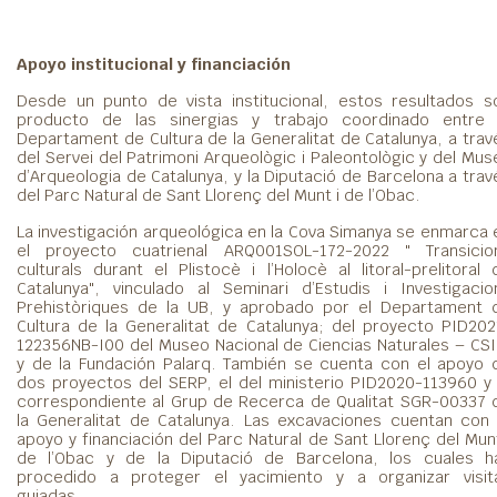
Apoyo institucional y financiación
Desde un punto de vista institucional, estos resultados s
producto de las sinergias y trabajo coordinado entre 
Departament de Cultura de la Generalitat de Catalunya, a trav
del Servei del Patrimoni Arqueològic i Paleontològic y del Mus
d’Arqueologia de Catalunya, y la Diputació de Barcelona a trav
del Parc Natural de Sant Llorenç del Munt i de l’Obac.
La investigación arqueológica en la Cova Simanya se enmarca 
el proyecto cuatrienal ARQ001SOL-172-2022 " Transicio
culturals durant el Plistocè i l’Holocè al litoral-prelitoral 
Catalunya", vinculado al Seminari d’Estudis i Investigacio
Prehistòriques de la UB, y aprobado por el Departament 
Cultura de la Generalitat de Catalunya; del proyecto PID202
122356NB-I00 del Museo Nacional de Ciencias Naturales – CSI
y de la Fundación Palarq. También se cuenta con el apoyo 
dos proyectos del SERP, el del ministerio PID2020-113960 y 
correspondiente al Grup de Recerca de Qualitat SGR-00337 
la Generalitat de Catalunya. Las excavaciones cuentan con 
apoyo y financiación del Parc Natural de Sant Llorenç del Munt
de l’Obac y de la Diputació de Barcelona, los cuales h
procedido a proteger el yacimiento y a organizar visit
guiadas.