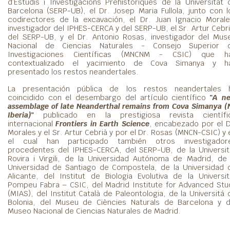
d’Estudis i Investigacions Prehistòriques de la Universitat 
Barcelona (SERP-UB), el Dr. Josep Maria Fullola, junto con l
codirectores de la excavación, el Dr. Juan Ignacio Morale
investigador del IPHES-CERCA y del SERP-UB, el Sr. Artur Cebri
del SERP-UB, y el Dr. Antonio Rosas, investigador del Mus
Nacional de Ciencias Naturales - Consejo Superior 
Investigaciones Científicas (MNCNM - CSIC) que h
contextualizado el yacimiento de Cova Simanya y h
presentado los restos neandertales.
La presentación pública de los restos neandertales 
coincidido con el desembargo del artículo científico
"
A n
assemblage of late Neanderthal remains from Cova Simanya (
Iberia)
"
publicado en la prestigiosa revista científi
internacional
Frontiers in Earth Science
, encabezado por el D
Morales y el Sr. Artur Cebrià y por el Dr. Rosas (MNCN-CSIC) y 
el cual han participado también otros investigador
procedentes del IPHES-CERCA, del SERP-UB, de la Universit
Rovira i Virgili, de la Universidad Autónoma de Madrid, de 
Universidad de Santiago de Compostela, de la Universidad 
Alicante, del Institut de Biologia Evolutiva de la Universit
Pompeu Fabra – CSIC, del Madrid Institute for Advanced Stu
(MIAS), del Institut Català de Paleontologia, de la Universitá 
Bolonia, del Museu de Ciències Naturals de Barcelona y d
Museo Nacional de Ciencias Naturales de Madrid.