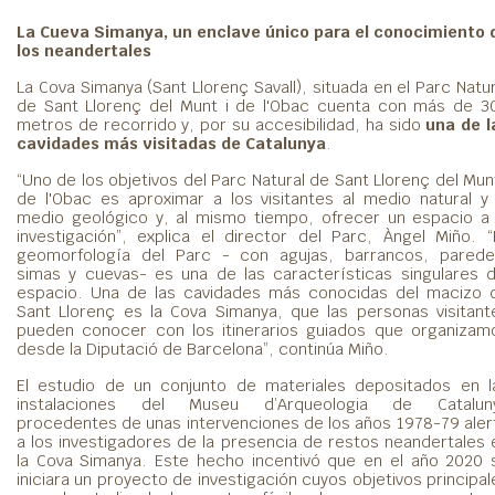
La Cueva Simanya, un enclave único para el conocimiento 
los neandertales
La Cova Simanya (Sant Llorenç Savall), situada en el Parc Natur
de Sant Llorenç del Munt i de l'Obac cuenta con más de 3
metros de recorrido y, por su accesibilidad, ha sido
una de l
cavidades más visitadas de Catalunya
.
“Uno de los objetivos del Parc Natural de Sant Llorenç del Munt
de l'Obac es aproximar a los visitantes al medio natural y 
medio geológico y, al mismo tiempo, ofrecer un espacio a 
investigación”, explica el director del Parc, Àngel Miño. “
geomorfología del Parc - con agujas, barrancos, parede
simas y cuevas- es una de las características singulares d
espacio. Una de las cavidades más conocidas del macizo 
Sant Llorenç es la Cova Simanya, que las personas visitant
pueden conocer con los itinerarios guiados que organizam
desde la Diputació de Barcelona”, continúa Miño.
El estudio de un conjunto de materiales depositados en l
instalaciones del Museu d’Arqueologia de Catalun
procedentes de unas intervenciones de los años 1978-79 aler
a los investigadores de la presencia de restos neandertales 
la Cova Simanya. Este hecho incentivó que en el año 2020 
iniciara un proyecto de investigación cuyos objetivos principal