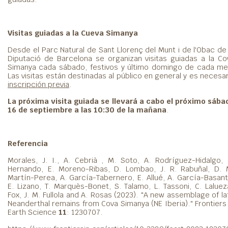
Visitas guiadas a la Cueva Simanya
Desde el Parc Natural de Sant Llorenç del Munt i de l'Obac de 
Diputació de Barcelona se organizan visitas guiadas a la Co
Simanya cada sábado, festivos y último domingo de cada me
Las visitas están destinadas al público en general y es necesar
inscripción previa
.
La próxima visita guiada se llevará a cabo el próximo sába
16 de septiembre a las 10:30 de la mañana
.
Referencia
Morales, J. I., A. Cebrià , M. Soto, A. Rodríguez-Hidalgo, 
Hernando, E. Moreno-Ribas, D. Lombao, J. R. Rabuñal, D. 
Martín-Perea, A. García-Tabernero, E. Allué, A. García-Basant
E. Lizano, T. Marquès-Bonet, S. Talamo, L. Tassoni, C. Laluez
Fox, J. M. Fullola and A. Rosas (2023). "A new assemblage of la
Neanderthal remains from Cova Simanya (NE Iberia)." Frontiers 
Earth Science
11
: 1230707.