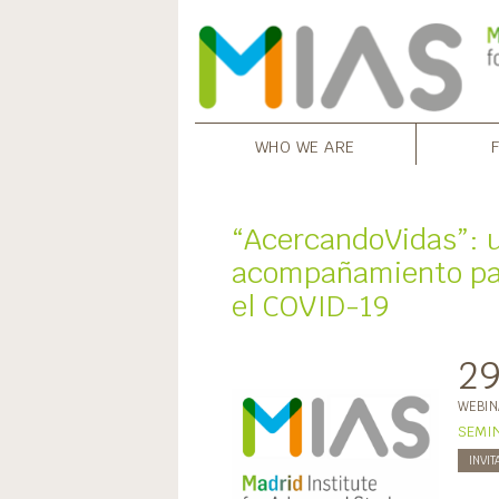
WHO WE ARE
“AcercandoVidas”: un
acompañamiento pa
el COVID-19
2
WEBIN
SEMIN
INVIT