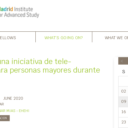
FELLOWS
WHAT'S GOING ON?
WHAT WE O
a iniciativa de tele-
<
ra personas mayores durante
S
02
9
JUNE 2020
09
AR
AR MIAS - EHEHI
16
ACION
23