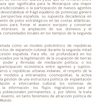
aza que significaba para la Monarquía una mayor
jurisdiccionales o la participación de nuevos agentes
desestabilizar el frágil equilibrio de potencias generó
 perspectiva española, su supuesta decadencia en
ento de polos estratégicos en las costas atlánticas,
sivos para frenar el avance europeo y conservar
 intereses, la ampliación de sus dominios y el
las comunidades locales en los tiempos de la segunda
retada como un modelo policéntrico de repúblicas
ectos de expansión colonial durante la segunda mitad
cesión española. Para ello, se profundizará en los
iciados por la legitimación de la ocupación de tierras
el poder y fórmulas de mediación política, o los
articipación económica entre agentes y sujetos,
ros o repúblicas urbanas indianas; el respeto de la
de modelos y entramados cosmopolitas, la activa
 la gestión de una estructura política de implantación
idación e intercambio cultural; los sistemas de
 la información; los flujos migratorios para el
 poblacionales permanentes; y, por último, la trata
l Asiento, en tanto fenómeno de atracción política de
o Mundo.