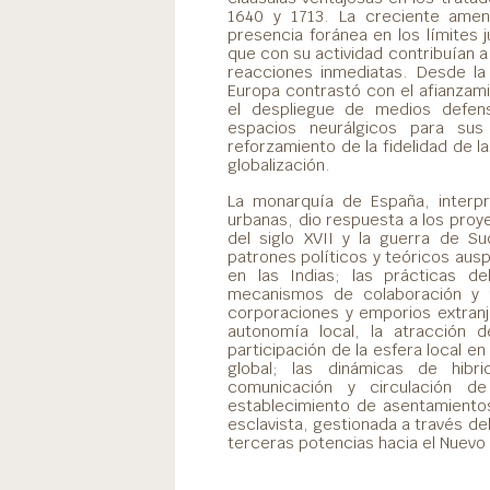
1640 y 1713. La creciente amen
presencia foránea en los límites 
que con su actividad contribuían a 
reacciones inmediatas. Desde la
Europa contrastó con el afianzami
el despliegue de medios defen
espacios neurálgicos para sus
reforzamiento de la fidelidad de 
globalización.
La monarquía de España, interp
urbanas, dio respuesta a los proy
del siglo XVII y la guerra de Su
patrones políticos y teóricos ausp
en las Indias; las prácticas d
mecanismos de colaboración y p
corporaciones y emporios extranje
autonomía local, la atracción 
participación de la esfera local en
global; las dinámicas de hibr
comunicación y circulación de
establecimiento de asentamientos
esclavista, gestionada a través de
terceras potencias hacia el Nuev