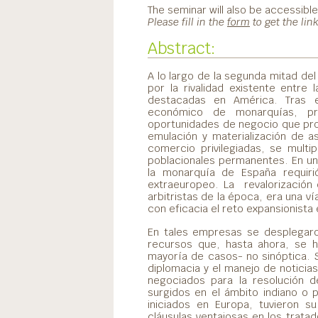
The seminar will also be accessible
Please fill in the
form
to get the lin
Abstract:
A lo largo de la segunda mitad del
por la rivalidad existente entre
destacadas en América. Tras e
económico de monarquías, pr
oportunidades de negocio que prop
emulación y materialización de a
comercio privilegiadas, se multip
poblacionales permanentes. En un
la monarquía de España requir
extraeuropeo. La revalorización 
arbitristas de la época, era una 
con eficacia el reto expansionista e
En tales empresas se desplegaron
recursos que, hasta ahora, se h
mayoría de casos- no sinóptica. 
diplomacia y el manejo de noticia
negociados para la resolución d
surgidos en el ámbito indiano o
iniciados en Europa, tuvieron su
cláusulas ventajosas en los trata