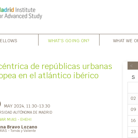
FELLOWS
WHAT'S GOING ON?
WHAT WE O
éntrica de repúblicas urbanas
<
opea en el atlántico ibérico
S
02
0
MAY 2024
, 11:30-13:30
09
RSIDAD AUTÓNOMA DE MADRID
AR MIAS - EHEHI
16
tina Bravo Lozano
23
MIAS - Tomás y Valiente