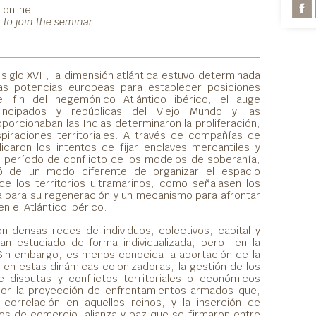
 online.
k to join the seminar.
 siglo XVII, la dimensión atlántica estuvo determinada
 las potencias europeas para establecer posiciones
l fin del hegemónico Atlántico ibérico, el auge
incipados y repúblicas del Viejo Mundo y las
orcionaban las Indias determinaron la proliferación,
spiraciones territoriales. A través de compañías de
licaron los intentos de fijar enclaves mercantiles y
 período de conflicto de los modelos de soberanía,
ió de un modo diferente de organizar el espacio
de los territorios ultramarinos, como señalasen los
vía para su regeneración y un mecanismo para afrontar
n el Atlántico ibérico.
 densas redes de individuos, colectivos, capital y
an estudiado de forma individualizada, pero -en la
Sin embargo, es menos conocida la aportación de la
s en estas dinámicas colonizadoras, la gestión de los
e disputas y conflictos territoriales o económicos
 por la proyección de enfrentamientos armados que,
 correlación en aquellos reinos, y la inserción de
dos de comercio, alianza y paz que se firmaron entre