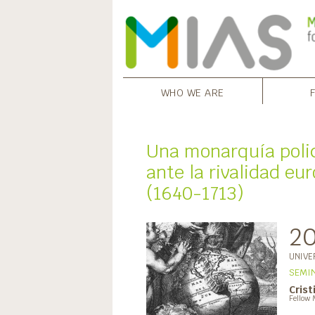
WHO WE ARE
Una monarquía polic
ante la rivalidad eur
(1640-1713)
2
UNIVE
SEMIN
Cris
Fellow 