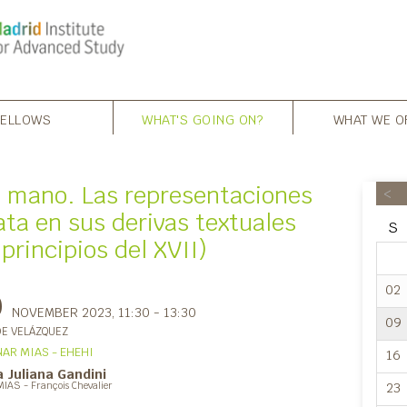
FELLOWS
WHAT'S GOING ON?
WHAT WE O
 mano. Las representaciones
<
lata en sus derivas textuales
S
principios del XVII)
02
0
NOVEMBER 2023
, 11:30 - 13:30
09
DE VELÁZQUEZ
AR MIAS - EHEHI
16
 Juliana Gandini
23
MIAS - François Chevalier