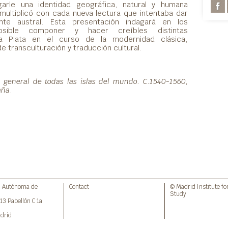
garle una identidad geográfica, natural y humana
y multiplicó con cada nueva lectura que intentaba dar
nte austral. Esta presentación indagará en los
sible componer y hacer creíbles distintas
a Plata en el curso de la modernidad clásica,
transculturación y traducción cultural.
io general de todas las islas del mundo. C.1540-1560,
aña
.
d Autónoma de
Contact
© Madrid Institute f
Study
 13 Pabellón C 1a
drid