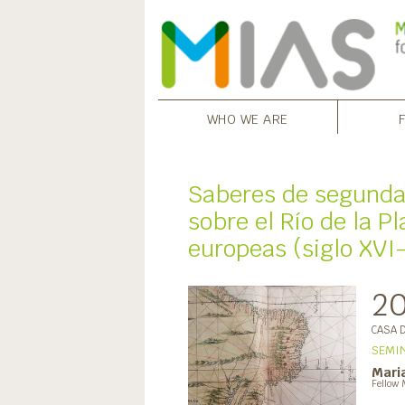
WHO WE ARE
Saberes de segunda
sobre el Río de la P
europeas (siglo XVI-
2
CASA 
SEMIN
Maria
Fellow 