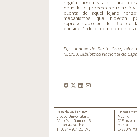
región fueron vitales para otor
definida, el proceso se reinició 
cuenta de aquel lejano horizo
mecanismos que hicieron po
representaciones del Río de l
considerándolos como procesos de 
Fig.: Alonso de Santa Cruz, Islar
RES/38. Biblioteca Nacional de Esp
Casa de Velázquez
Universida
Ciudad Universitaria
Madrid
C/ de Paul Guinard, 3
C/ Einstein,
E - 28040 Madrid
planta
T. 0034 - 914 551 595
E-28049 Ma