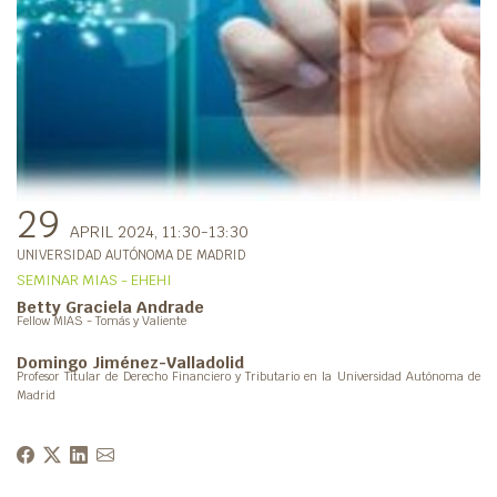
29
APRIL 2024
, 11:30-13:30
UNIVERSIDAD AUTÓNOMA DE MADRID
SEMINAR MIAS - EHEHI
Betty Graciela Andrade
Fellow MIAS - Tomás y Valiente
Domingo Jiménez-Valladolid
Profesor Titular de Derecho Financiero y Tributario en la Universidad Autónoma de
Madrid